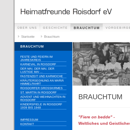
ÜBER UNS
GESCHICHTE
BRAUCHTUM
VORGEBIRG
Startseite
Brauchtum
BRAUCHTUM
FESTE UND FEIERN IM
JAHRESKREIS
KARNEVAL IN ROISDORF
DER MAI, DER MAI, DER
LUSTIGE MAI ...
FASTENZEIT UND KARWOCHE
KRÄUTERSEGNUNG AN MARIÄ
HIMMELFAHRT
ROISDORFER GROSSKIRMES
ST. MARTIN IN ROISDORF
BRAUCHTUM
ADVENT UND WEIHNACHTEN IN
ROISDORF
KINDERSPIELE IN ROISDORF
1939 BIS 1948
"Fiere on bedde" -
IMPRESSUM
Weltliches und Geistlich
KONTAKT