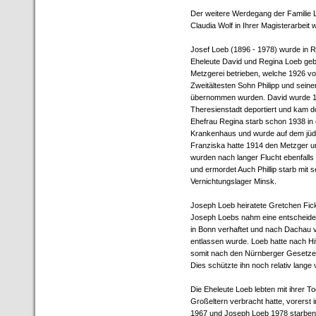
Der weitere Werdegang der Familie 
Claudia Wolf in Ihrer Magisterarbeit 
Josef Loeb (1896 - 1978) wurde in R
Eheleute David und Regina Loeb gebo
Metzgerei betrieben, welche 1926 v
Zweitältesten Sohn Philipp und seine
übernommen wurden. David wurde 
Theresienstadt deportiert und kam d
Ehefrau Regina starb schon 1938 in
Krankenhaus und wurde auf dem jüdi
Franziska hatte 1914 den Metzger u
wurden nach langer Flucht ebenfall
und ermordet Auch Phillip starb mit 
Vernichtungslager Minsk.
Joseph Loeb heiratete Gretchen Fick
Joseph Loebs nahm eine entscheide
in Bonn verhaftet und nach Dachau 
entlassen wurde. Loeb hatte nach Hi
somit nach den Nürnberger Gesetzen 
Dies schützte ihn noch relativ lange 
Die Eheleute Loeb lebten mit ihrer To
Großeltern verbracht hatte, vorerst 
1967 und Joseph Loeb 1978 starben. 