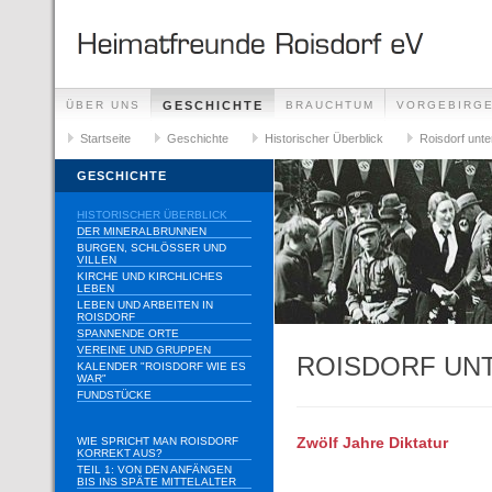
ÜBER UNS
GESCHICHTE
BRAUCHTUM
VORGEBIRG
Startseite
Geschichte
Historischer Überblick
Roisdorf unt
GESCHICHTE
HISTORISCHER ÜBERBLICK
DER MINERALBRUNNEN
BURGEN, SCHLÖSSER UND
VILLEN
KIRCHE UND KIRCHLICHES
LEBEN
LEBEN UND ARBEITEN IN
ROISDORF
SPANNENDE ORTE
VEREINE UND GRUPPEN
ROISDORF UN
KALENDER "ROISDORF WIE ES
WAR"
FUNDSTÜCKE
WIE SPRICHT MAN ROISDORF
Zwölf Jahre Diktatur
KORREKT AUS?
TEIL 1: VON DEN ANFÄNGEN
BIS INS SPÄTE MITTELALTER