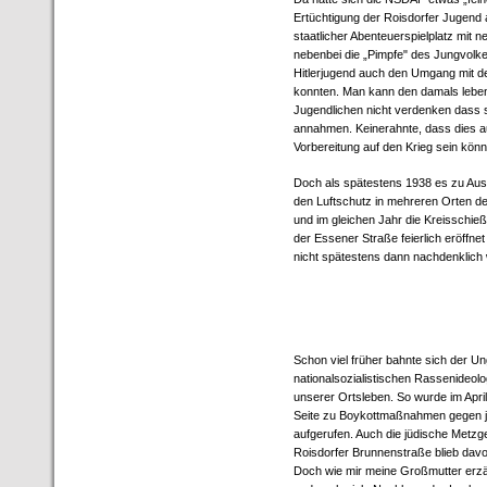
Ertüchtigung der Roisdorfer Jugend 
staatlicher Abenteuerspielplatz mit
nebenbei die „Pimpfe" des Jungvolke
Hitlerjugend auch den Umgang mit 
konnten. Man kann den damals lebe
Jugendlichen nicht verdenken dass 
annahmen. Keinerahnte, dass dies a
Vorbereitung auf den Krieg sein könn
Doch als spätestens 1938 es zu Aus
den Luftschutz in mehreren Orten d
und im gleichen Jahr die Kreisschieß
der Essener Straße feierlich eröffne
nicht spätestens dann nachdenklic
Schon viel früher bahnte sich der Un
nationalsozialistischen Rassenideolo
unserer Ortsleben. So wurde im April
Seite zu Boykottmaßnahmen gegen 
aufgerufen. Auch die jüdische Metzge
Roisdorfer Brunnenstraße blieb davo
Doch wie mir meine Großmutter erzäh