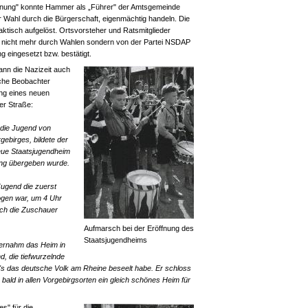
nung" konnte Hammer als „Führer" der Amtsgemeinde
r Wahl durch die Bürgerschaft, eigenmächtig handeln. Die
tisch aufgelöst. Ortsvorsteher und Ratsmitglieder
 nicht mehr durch Wahlen sondern von der Partei NSDAP
 eingesetzt bzw. bestätigt.
ann die Nazizeit auch
che Beobachter
ung eines neuen
er Straße:
r die Jugend von
ebirges, bildete der
ue Staatsjugendheim
mung übergeben wurde.
 Jugend die zuerst
ogen war, um 4 Uhr
ich die Zuschauer
Aufmarsch bei der Eröffnung des
Staatsjugendheims
bernahm das Heim in
, die tiefwurzelnde
t's das deutsche Volk am Rheine beseelt habe. Er schloss
ald in allen Vorgebirgsorten ein gleich schönes Heim für
s" für die