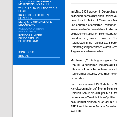
TEIL 2: VON DER FRÜHEN
NEUZEIT BIS INS 19. JH.
TEIL 3: 20. JAHRHUNDERT BIS
HEUTE
Im März 1933 wurden in Deutschland
KURZE GESCHICHTE IN
geltenden demokratischen Reichsver
REIMFORM
beschloss im März 1933 mit den Sti
DIE ERSTE URKUNDLICHE
ERWÄHNUNG
und christlich orientierten Fraktion
ROISDORF UNTERM
anwesenden 94 Sozialdemokraten im
HAKENKREUZ
sozialdemokratischen Reichstagsabg
ROISDORF IN DER
untertauchen, um den Terror der N
BUNDESREPUBLIK
DEUTSCHLAND
Reichstags Ende Februar 1933 bere
Reichstagsabgeordneten waren verh
Regime enthoben worden.
IMPRESSUM
KONTAKT
Mit diesem „Ermächtigungsgesetz" w
Republik aufgehoben und eine auf Hitl
Hitler schuf damit für sich und seine
Regierungssystems. Dies machte sic
bemerkbar.
Zur Kommunalwahl 1933 stellte die S
Kandidaten mehr auf. Nur in Bornhe
Heinrich Schürf als einziger SPD-Rat
nahm aber, offensichtlich auf politis
sein Mandat nicht an. Auch der auf L
SPD kandidierende Johann Antweiler 
Wahlamt.