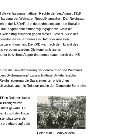
 die verfassungsmäßigen Rechte der seit August 1919
fassung der Weimarer Republik annulliert. Der Reichstag
mmen der NSDAP, den deutschnationalen, den liberalen
en, das sogenannte Ermächtigungsgesetz. Allein die
 Reichstag stimmten gegen dieses Gesetz. Viele der
eordneten saßen bereits in Haft oder mussten
azis zu entkommen. Die KPD war nach dem Brand des
its verboten worden. Die kommunistischen
aftet bzw. ihres Abgeordnetenmandates durch das NS-
urde die Gewaltenteilung der demokratischen Weimarer
ers „Führerprinzip" zugeschnittene Diktatur etabliert.
 Reichsregierung die Basis eines terroristischen
h alsbald auch in Roisdorf und in der Gemeinde Bornheim
PD in Roisdorf keine
im-Brenig wurde
sherr gewählt. Er
chen Druck der Nazis,
istenplatz zwei der
verzichtete auf sein
Feier zum 1. Mai vor dem