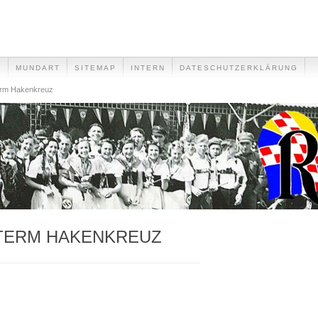
E
MUNDART
SITEMAP
INTERN
DATESCHUTZERKLÄRUNG
erm Hakenkreuz
TERM HAKENKREUZ