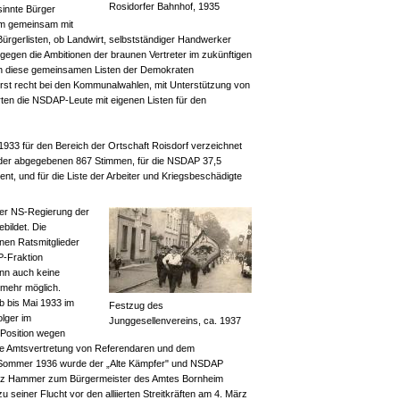
Rosidorfer Bahnhof, 1935
sinnte Bürger
eim gemeinsam mit
rgerlisten, ob Landwirt, selbstständiger Handwerker
gegen die Ambitionen der braunen Vertreter im zukünftigen
n diese gemeinsamen Listen der Demokraten
 erst recht bei den Kommunalwahlen, mit Unterstützung von
ten die NSDAP-Leute mit eigenen Listen für den
1933 für den Bereich der Ortschaft Roisdorf verzeichnet
t der abgegebenen 867 Stimmen, für die NSDAP 37,5
zent, und für die Liste der Arbeiter und Kriegsbeschädigte
der NS-Regierung der
bildet. Die
nen Ratsmitglieder
P-Fraktion
nn auch keine
 mehr möglich.
b bis Mai 1933 im
Festzug des
olger im
Junggesellenvereins, ca. 1937
 Position wegen
ie Amtsvertretung von Referendaren und dem
b Sommer 1936 wurde der „Alte Kämpfer" und NSDAP
itz Hammer zum Bürgermeister des Amtes Bornheim
zu seiner Flucht vor den alliierten Streitkräften am 4. März