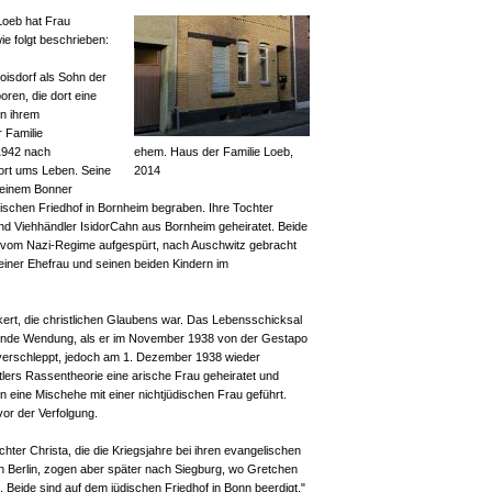
Loeb hat Frau
wie folgt beschrieben:
oisdorf als Sohn der
ren, die dort eine
on ihrem
r Familie
1942 nach
ehem. Haus der Familie Loeb,
ort ums Leben. Seine
2014
 einem Bonner
schen Friedhof in Bornheim begraben. Ihre Tochter
nd Viehhändler IsidorCahn aus Bornheim geheiratet. Beide
s vom Nazi-Regime aufgespürt, nach Auschwitz gebracht
seiner Ehefrau und seinen beiden Kindern im
ert, die christlichen Glaubens war. Das Lebensschicksal
nde Wendung, als er im November 1938 von der Gestapo
verschleppt, jedoch am 1. Dezember 1938 wieder
tlers Rassentheorie eine arische Frau geheiratet und
eine Mischehe mit einer nichtjüdischen Frau geführt.
vor der Verfolgung.
chter Christa, die die Kriegsjahre bei ihren evangelischen
in Berlin, zogen aber später nach Siegburg, wo Gretchen
Beide sind auf dem jüdischen Friedhof in Bonn beerdigt."