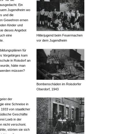
ausgedacht. Ein
 neuem Jugendheim wo
s und die
den Gewehren ernen
nden Kinder und
sie dieses Angebot
uch eine
Hitlerjugend beim Feuermachen
te.
vor dem Jugendheim
bildungsplänen für
es Vorgebirges kam
schule in Roisdorf an
t wurde, hätte man
h werden müssen?
Bombenschäden im Roisdorfer
Oberdorf, 1943
geist der
gie eine Schneise in
 1933 von staatlicher
jüdische Geschäfte
rei Loeb in der
n nicht verschont.
lte, störten sie sich