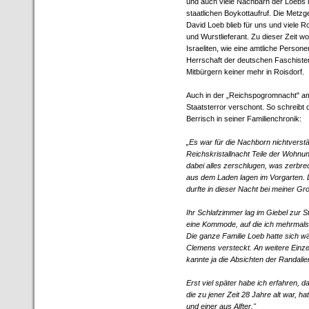
und auch viele Nachbarn der Loebs n
staatlichen Boykottaufruf. Die Metzg
David Loeb blieb für uns und viele Ro
und Wurstlieferant. Zu dieser Zeit w
Israeliten, wie eine amtliche Perso
Herrschaft der deutschen Faschiste
Mitbürgern keiner mehr in Roisdorf.
Auch in der „Reichspogromnacht" am
Staatsterror verschont. So schreibt
Berrisch in seiner Familienchronik:
„Es war für die Nachborn nichtverstä
Reichskristallnacht Teile der Wohnu
dabei alles zerschlugen, was zerbrec
aus dem Laden lagen im Vorgarten. 
durfte in dieser Nacht bei meiner Gr
Ihr Schlafzimmer lag im Giebel zur 
eine Kommode, auf die ich mehrmals 
Die ganze Familie Loeb hatte sich 
Clemens versteckt. An weitere Einzel
kannte ja die Absichten der Randalier
Erst viel später habe ich erfahren,
die zu jener Zeit 28 Jahre alt war, 
und einer aus Alfter."