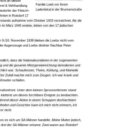
icht an diesen
Familie Loeb vor ihrem
erei & Viehhandlung
Ladenlokal in der Brunnenstraße
isdorfer der Fleisch-
ohnten in Roisdorf 17
nenstands aufnahme vom Oktober 1933 verzeichnet. Als die
n im März 1945 endete, lebten von den 17 jüdischen
 9./10. November 1938 blieben die Loebs nicht vom
 der Augenzeuge und Loebs direkter Nachbar Peter
ndlich, dass die Nationalsozialisten in der sogenannten
ng und die gesamte Metzgereieinrichtung demolierten und
hlich war. Schaufenster, Theke, Kühlung, und Kleinteile
Der Zufall machte mich zum Zeugen. Ich war krank und
oßmutter schlafen.
Straßenfront. Unter dem kleinen Sprossenfenster stand
kletterte um dieses furchtbare Ereignis zu beobachten.
während dieser Aktion in einem Schuppen desNachbarn
heiten und Gesichter kann ich mich nicht erinnern, ich
er nicht.
 dass es sich um SA-Männer handelte. Meine Mutter jedoch,
hat drei der SA-Männer erkannt. Zwei waren aus Roisdorf