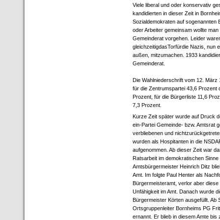
Viele liberal und oder konservativ ge
kandidierten in dieser Zeit in Bornh
Sozialdemokraten auf sogenannten Bü
oder Arbeiter gemeinsam wollte man 
Gemeinderat vorgehen. Leider ware
gleichzeitigdasTorfürdie Nazis, nun
außen, mitzumachen. 1933 kandidier
Gemeinderat.
Die Wahlniederschrift vom 12. März 
für die Zentrumspartei 43,6 Prozen
Prozent, für die Bürgerliste 11,6 Pro
7,3 Prozent.
Kurze Zeit später wurde auf Druck 
ein-Partei Gemeinde- bzw. Amtsrat ge
verbliebenen und nichtzurückgetrete
wurden als Hospitanten in die NSDA
aufgenommen. Ab dieser Zeit war da
Ratsarbeit im demokratischen Sinne
Amtsbürgermeister Heinrich Ditz blie
Amt. Im folgte Paul Henter als Nachf
Bürgermeisteramt, verlor aber diese
Unfähigkeit im Amt. Danach wurde d
Bürgermeister Körten ausgefüllt. A
Ortsgruppenleiter Bornheims PG Fr
ernannt. Er blieb in diesem Amte bis 