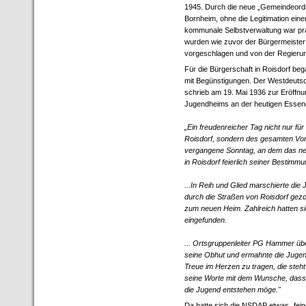
1945. Durch die neue „Gemeindeord
Bornheim, ohne die Legitimation eine
kommunale Selbstverwaltung war prak
wurden wie zuvor der Bürgermeister
vorgeschlagen und von der Regierung
Für die Bürgerschaft in Roisdorf beg
mit Begünstigungen. Der Westdeuts
schrieb am 19. Mai 1936 zur Eröffn
Jugendheims an der heutigen Essen
„Ein freudenreicher Tag nicht nur fü
Roisdorf, sondern des gesamten Vorg
vergangene Sonntag, an dem das ne
in Roisdorf feierlich seiner Bestim
...In Reih und Glied marschierte die
durch die Straßen von Roisdorf gez
zum neuen Heim. Zahlreich hatten s
eingefunden.
... Ortsgruppenleiter PG Hammer ü
seine Obhut und ermahnte die Jugend
Treue im Herzen zu tragen, die steh
seine Worte mit dem Wunsche, dass b
die Jugend entstehen möge."
Da hatte sich die NSDAP etwas „feine