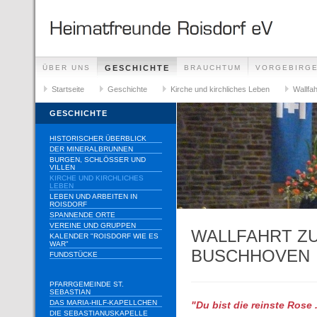
ÜBER UNS
GESCHICHTE
BRAUCHTUM
VORGEBIRG
Startseite
Geschichte
Kirche und kirchliches Leben
Wallfa
GESCHICHTE
HISTORISCHER ÜBERBLICK
DER MINERALBRUNNEN
BURGEN, SCHLÖSSER UND
VILLEN
KIRCHE UND KIRCHLICHES
LEBEN
LEBEN UND ARBEITEN IN
ROISDORF
SPANNENDE ORTE
VEREINE UND GRUPPEN
WALLFAHRT Z
KALENDER "ROISDORF WIE ES
WAR"
BUSCHHOVEN
FUNDSTÜCKE
PFARRGEMEINDE ST.
SEBASTIAN
DAS MARIA-HILF-KAPELLCHEN
"Du bist die reinste Rose .
DIE SEBASTIANUSKAPELLE