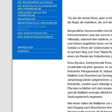
DIE ROISDORFER GLOCKEN
DIE BUSCHULTE-GLASFENSTER
DER PFARRKIRCHE
KREUZWEG DER ALTEN
PFARRKIRCHE
"Du bist die reinste Rose, ganz schö
WEGEKREUZE
die Magd, die makellose, der sich de
MONSTRANZ ALS LEBENSBAUM
WALLFAHRT ZUR ROSA
MYSTICA
Morgendliche Sonnenstrahlen durch
DAS SEBASTIANUSLIED
frühsommerliche Laub des noch im D
DER SEBASTIANUSSCHREIN
Villewalds, während eine stattliche,
und Fahnen angeführte Schar von Wa
IMPRESSUM
Gebete zu Ehren der Gottesmutter 
KONTAKT
ist auf dem Weg zum Fest "Maria-R
einem am Rande des Kottenforstes g
Rosa Mystica, Geheimnisvolle Rose, 
Gnadenbild seit jeher genannt. Im Ja
Roisdorfer Pfarrgemeinde St. Sebastia
Wallfahrt zum Rosenfest am Sonnta
Johannistag wieder aufgenommen, un
Roisdorfer, sondern auch Gläubige 
Pfarreien schließen sich dem inzwis
wird die Wallfahrt erstmals offiziell 
Seelsorgebereich angeboten.
Wie immer halten die Wallfahrer vor
dem Eingang nach Buschhoven inne,
Marienkapelle erstmals die Muttergot