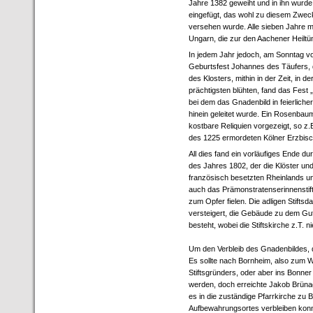
Jahre 1382 geweiht und in ihn wurde
eingefügt, das wohl zu diesem Zwec
versehen wurde. Alle sieben Jahre ma
Ungarn, die zur den Aachener Heiltüm
In jedem Jahr jedoch, am Sonntag v
Geburtsfest Johannes des Täufers, 
des Klosters, mithin in der Zeit, in 
prächtigsten blühten, fand das Fest 
bei dem das Gnadenbild in feierliche
hinein geleitet wurde. Ein Rosenba
kostbare Reliquien vorgezeigt, so z
des 1225 ermordeten Kölner Erzbisc
All dies fand ein vorläufiges Ende du
des Jahres 1802, der die Klöster und
französisch besetzten Rheinlands un
auch das Prämonstratenserinnenstift 
zum Opfer fielen. Die adligen Stiftsd
versteigert, die Gebäude zu dem Gu
besteht, wobei die Stiftskirche z.T.
Um den Verbleib des Gnadenbildes, d
Es sollte nach Bornheim, also zum W
Stiftsgründers, oder aber ins Bonne
werden, doch erreichte Jakob Brüna
es in die zuständige Pfarrkirche zu 
Aufbewahrungsortes verbleiben konnt