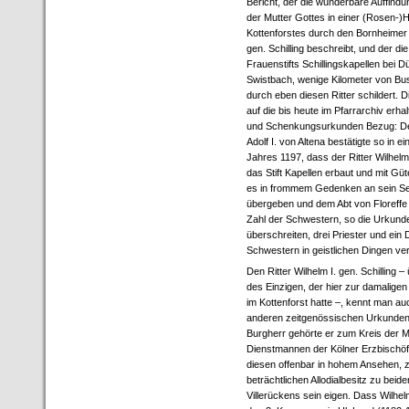
Bericht, der die wunderbare Auffindu
der Mutter Gottes in einer (Rosen-
Kottenforstes durch den Bornheimer
gen. Schilling beschreibt, und der d
Frauenstifts Schillingskapellen bei
Swistbach, wenige Kilometer von Bu
durch eben diesen Ritter schildert. 
auf die bis heute im Pfarrarchiv erh
und Schenkungsurkunden Bezug: Der
Adolf I. von Altena bestätigte so in 
Jahres 1197, dass der Ritter Wilhelm
das Stift Kapellen erbaut und mit Gü
es in frommem Gedenken an sein Se
übergeben und dem Abt von Floreffe u
Zahl der Schwestern, so die Urkunde,
überschreiten, drei Priester und ein 
Schwestern in geistlichen Dingen ve
Den Ritter Wilhelm I. gen. Schilling –
des Einzigen, der hier zur damaligen
im Kottenforst hatte –, kennt man au
anderen zeitgenössischen Urkunden
Burgherr gehörte er zum Kreis der Mi
Dienstmannen der Kölner Erzbischöfe
diesen offenbar in hohem Ansehen, 
beträchtlichen Allodialbesitz zu beid
Villerückens sein eigen. Dass Wilhel