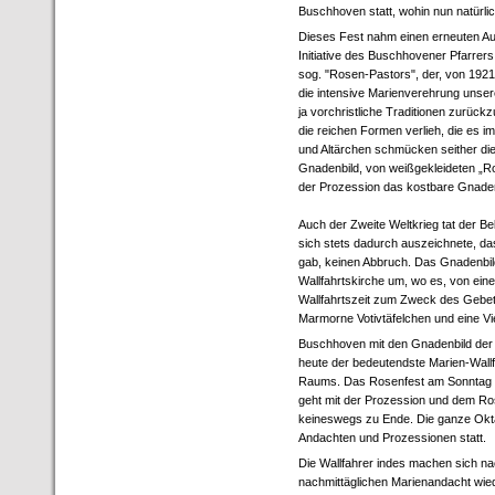
Buschhoven statt, wohin nun natürl
Dieses Fest nahm einen erneuten A
Initiative des Buschhovener Pfarrers
sog. "Rosen-Pastors", der, von 1921
die intensive Marienverehrung unser
ja vorchristliche Traditionen zurück
die reichen Formen verlieh, die es 
und Altärchen schmücken seither di
Gnadenbild, von weißgekleideten „Ros
der Prozession das kostbare Gnadenb
Auch der Zweite Weltkrieg tat der B
sich stets dadurch auszeichnete, d
gab, keinen Abbruch. Das Gnadenbild
Wallfahrtskirche um, wo es, von ein
Wallfahrtszeit zum Zweck des Gebet
Marmorne Votivtäfelchen und eine Vi
Buschhoven mit den Gnadenbild der 
heute der bedeutendste Marien-Wall
Raums. Das Rosenfest am Sonntag 
geht mit der Prozession und dem R
keineswegs zu Ende. Die ganze Oktav
Andachten und Prozessionen statt.
Die Wallfahrer indes machen sich n
nachmittäglichen Marienandacht wi