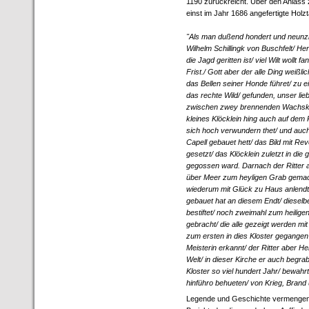
1190 zurückreicht. Über den Anlass 
einst im Jahr 1686 angefertigte Holzt
"Als man dußend hondert und neunzig 
Wilhelm Schillingk von Buschfelt/ He
die Jagd geritten ist/ viel Wilt wollt f
Frist./ Gott aber der alle Ding weißlic
das Bellen seiner Honde führet/ zu 
das rechte Wild/ gefunden, unser lie
zwischen zwey brennenden Wachske
kleines Klöcklein hing auch auf dem P
sich hoch verwundern thet/ und auch
Capell gebauet hett/ das Bild mit Re
gesetzt/ das Klöcklein zuletzt in die
gegossen ward. Darnach der Ritter 
über Meer zum heyligen Grab gemach
wiederum mit Glück zu Haus anlendt/ 
gebauet hat an diesem Endt/ dieselbe
bestiftet/ noch zweimahl zum heilige
gebracht/ die alle gezeigt werden mi
zum ersten in dies Kloster gegangen 
Meisterin erkannt/ der Ritter aber Her
Welt/ in dieser Kirche er auch begrab
Kloster so viel hundert Jahr/ bewahr
hinführo behueten/ von Krieg, Brand
Legende und Geschichte vermengen 