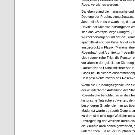
Rose, verglichen werden.
Daneben stand die marianische und 
Deutung der Prophezeiung Jesajas,
Jesse ein Spross erwachsen, d.h. 
Davids der Messias hervorgehen wer
sich das Wortspiel virgo (Jungfrau) 
Wurzel hervorgeht und der die Blume,
spätmittelalterlichen Kunst findet sic
ausgedrückt in Plastik (Marienstatue
Rosenhag) und Architektur (rosenför
Liebfrauenkirche Trier, die Fenster
vor allem in der geistlichen Dichtung.
Lauretanische Litanei mit ihrer Anru
Bildes bei. In diesem Zusammenhang
Heilsgeschichte mittels des Rosenk
Wenn die Gründungslegende von Schi
der wunderbaren Auffindung der Stat
Rosenhecke berichtet, so ist dies fre
historische Tatsache zu werten, den
besonderen Gnade, die man als über d
Madonna wurde so rasch Gegenstan
zu dem sich eine rege Wallfahrt entwi
Privilegierung der Wallfahrt durch e
elf Bischöfe allen denen gewährten, 
unterstützen. Ein neuer Hauptaltar zu