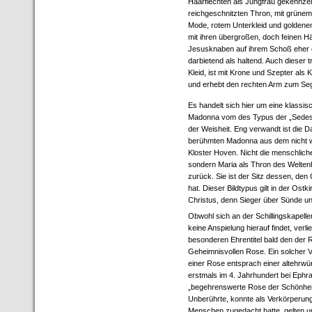
Haarflechten als Jungfrau gekennzei
reichgeschnitzten Thron, mit grünem
Mode, rotem Unterkleid und goldene
mit ihren übergroßen, doch feinen 
Jesusknaben auf ihrem Schoß eher e
darbietend als haltend. Auch dieser t
Kleid, ist mit Krone und Szepter als
und erhebt den rechten Arm zum Se
Es handelt sich hier um eine klassi
Madonna vom des Typus der „Sedes s
der Weisheit. Eng verwandt ist die D
berühmten Madonna aus dem nicht we
Kloster Hoven. Nicht die menschlich
sondern Maria als Thron des Weltenhe
zurück. Sie ist der Sitz dessen, de
hat. Dieser Bildtypus gilt in der Ostk
Christus, denn Sieger über Sünde u
Obwohl sich an der Schillingskapell
keine Anspielung hierauf findet, verli
besonderen Ehrentitel bald den der 
Geheimnisvollen Rose. Ein solcher V
einer Rose entsprach einer altehrwür
erstmals im 4. Jahrhundert bei Ephra
„begehrenswerte Rose der Schönheit 
Unberührte, konnte als Verkörperung
Menschen zugedacht hatte, gelten u