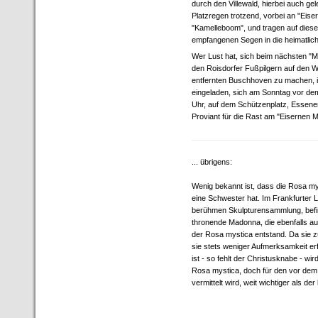
durch den Villewald, hierbei auch gel
Platzregen trotzend, vorbei an "Eis
"Kamelleboom", und tragen auf dies
empfangenen Segen in die heimatlic
Wer Lust hat, sich beim nächsten "M
den Roisdorfer Fußpilgern auf den 
entfernten Buschhoven zu machen, is
eingeladen, sich am Sonntag vor de
Uhr, auf dem Schützenplatz, Essener
Proviant für die Rast am "Eisernen 
... übrigens:
Wenig bekannt ist, dass die Rosa m
eine Schwester hat. Im Frankfurter 
berühmen Skulpturensammlung, befin
thronende Madonna, die ebenfalls aus
der Rosa mystica entstand. Da sie zu
sie stets weniger Aufmerksamkeit erfa
ist - so fehlt der Christusknabe - wir
Rosa mystica, doch für den vor dem 
vermittelt wird, weit wichtiger als de