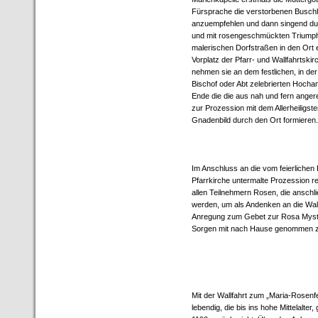
Fürsprache die verstorbenen Busch
anzuempfehlen und dann singend dur
und mit rosengeschmückten Triump
malerischen Dorfstraßen in den Ort 
Vorplatz der Pfarr- und Wallfahrtskir
nehmen sie an dem festlichen, in de
Bischof oder Abt zelebrierten Hocham
Ende die die aus nah und fern angere
zur Prozession mit dem Allerheiligs
Gnadenbild durch den Ort formieren.
Im Anschluss an die vom feierlichen 
Pfarrkirche untermalte Prozession rei
allen Teilnehmern Rosen, die ansch
werden, um als Andenken an die Wall
Anregung zum Gebet zur Rosa Mysti
Sorgen mit nach Hause genommen z
Mit der Wallfahrt zum „Maria-Rosenfes
lebendig, die bis ins hohe Mittelalter