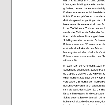
des 3. Kreuzzugs in Hl. Land (1182
könnte, mit Schillingskapellen an der 
gründete, dessen Insassen wohltätig 
Kreisen aufstrebender Ministerialenf
üblich. Ebenso gehörte es zum dama
Gründungen mit Angehörigen der stif
besetzen – die erste Äbtissin von Sc
in der Tat Wilhelms Tochter Laetitia.
wurde das fürbittende Gebet der fro
über Jahrhunderte hinaus gesichert. 
Schillingskapellen lebenden Schwes
Prämonstratenser. "Conventus ecclesi
erstmals eine Urkunde des Jahres 122
Muttergottes mit dem Kind schmückte 
Prämonstratenserinnenstifts, das ü
wirken sollte.
Im Jahr nach der Gründung, 1198, er
Schenkung zugunsten „Sancte Marie s
de Capella“. Dies wird als Hinweis 
einer Marienstatue über dem Hauptalt
verstanden. Es dürfte sich hierbei be
Buschhoven verehrte Gnadenbild ge
sich als Werk des späten 12. Jahrh
lässt, mithin eigens für die Ausstat
Stiftes geschaffen worden sein dürft
hoheitsvoll sitzt die Gottesmutter, du