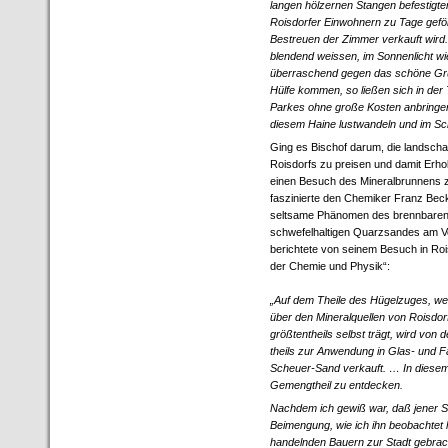
langen hölzernen Stangen befestigte
Roisdorfer Einwohnern zu Tage gefö
Bestreuen der Zimmer verkauft wird.
blendend weissen, im Sonnenlicht wi
überraschend gegen das schöne Grün
Hülfe kommen, so ließen sich in der
Parkes ohne große Kosten anbringen
diesem Haine lustwandeln und im Sch
Ging es Bischof darum, die landscha
Roisdorfs zu preisen und damit Erh
einen Besuch des Mineralbrunnens 
faszinierte den Chemiker Franz Bec
seltsame Phänomen des brennbaren,
schwefelhaltigen Quarzsandes am Vo
berichtete von seinem Besuch in Roi
der Chemie und Physik“:
„Auf dem Theile des Hügelzuges, wel
über den Mineralquellen von Roisdor
größtentheils selbst trägt, wird von
theils zur Anwendung in Glas- und F
Scheuer-Sand verkauft. … In diesem
Gemengtheil zu entdecken.
Nachdem ich gewiß war, daß jener S
Beimengung, wie ich ihn beobachtet 
handelnden Bauern zur Stadt gebrach