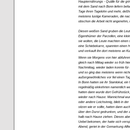
Haupternährungs - Quälle für die gri
mit dem Sand nach Bonn liefern befas
Tage ihren Tagelohn und mehr, deßh
meistens lustige Kameraden, die nac
obschon die Arbeit nicht angenehm, 
Diesen weißen Sand gruben die Leute
Eigenthümer der Parzellen, eine klei
sie wolten, die Leute machten einen
eine Schiebekarre, spannten einen 
und verkauft ihn dort meistens an 
Wenn sie Morgens von hier abfuhren
gleich nach Mittag wieder so früh hie
Nachmittag, wieder laden konnte für
und so ging das meistens wenn nich
außergewöhnliches vor fiel einen T
In Bonn hatten sie ihr Stamlokal, ein
regelmäßig einkehrten namentlich w
hatten dann wurde dort Gefrühstück
wieder nach Hause. Mannichmal wur
oder andere Leichsinnig, blieb in der
sitzen wie er sollte, hatten dann au
über den Durst gedrunken, und der
halb nach Hause ziehen. Dieses aber
Uebel bekomen, der hatte sich versp
Abend, geriet in der Gemarkung Alfte