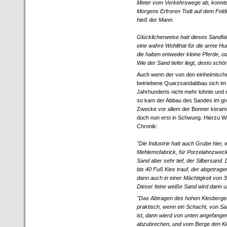
Meter vom Verkehrswege ab, konnte 
Morgens Erfroren Todt auf dem Felde
hieß der Mann.
Glücklicherweise hatt dieses Sandfa
eine wahre Wohlthat für die arme Hu
die haben entweder kleine Pferde, 
Wie der Sand tiefer liegt, desto schön
Auch wenn der von den einheimisch
betriebene Quarzsandabbau sich im 
Jahrhunderts nicht mehr lohnte und e
so kam der Abbau des Sandes im gr
Zwecke vor allem der Bonner kerami
doch nun erst in Schwung. Hierzu Wi
Chronik:
"Die Industrie hatt auch Grube hier,
Mehlemsfabrick, für Porzelahnzwecke
Sand aber sehr tief, der Silbersand. 
bis 40 Fuß Kies trauf, der abgetragen
dann auch in einer Mächtigkeit von 
Dieser feine weiße Sand wird dann u
"Das Abtragen des hohen Kiesberge
praktisch, wenn ein Schacht, von S
ist, dann wierd von unten angefang
abzubrechen, und vom Berge den Ki