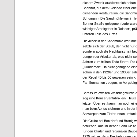
diesem Zweck etablierte sich neben
Bahnhof, auf dem Gelände einer ehe
dienenden Restauration, die Sandmü
Schumann. Die Sandmühle war im frü
Bonner Straße gelegenen Lederwar
wichtiger Arbeitgeber in Roisdorf, p
unteren Teils des Ortes.
Die Arbeit in der Sandmühle war inde
setzte sich der Staub, der nicht nur
sondern auch die Nachbarschaft bed
Lungen der Arbeiter ab, was nicht s
Jahren zum frühen Tode führte. Die
„Duudemöll“. Da nicht genügend einh
schon in den 1920er und 1930er Jahre
der Regel 40 bis 60 gewesen sein -
Familiennamen zeugen, im Vorgebirg
Bereits im Zweiten Weltkrieg wurde 
zog eine Konservenfabrik ein. Heute 
letzten Überrest kann man noch ein
man beim Abriss sicherte und in der
Antwerpen zum Zierbrunnen umfunkti
Die Grube bei Botzdorf und Brenig w
betrieben, aus ihr neben Sand Kiese
für den lokalen und regionalen Baube
1975 gab es dann Bestrebungen ver