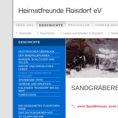
ÜBER UNS
GESCHICHTE
BRAUCHTUM
VORGEBIRG
Startseite
Geschichte
Leben und Arbeiten in Roisdorf
Sand
GESCHICHTE
HISTORISCHER ÜBERBLICK
DER MINERALBRUNNEN
BURGEN, SCHLÖSSER UND
VILLEN
KIRCHE UND KIRCHLICHES
LEBEN
LEBEN UND ARBEITEN IN
ROISDORF
SPANNENDE ORTE
VEREINE UND GRUPPEN
SANDGRÄBERE
KALENDER "ROISDORF WIE ES
WAR"
FUNDSTÜCKE
EIN GESEGNETES FLECKCHEN
"... vom Sandkroom, vom 
ERDE
DER DIETKIRCHENER HOF
ST. CLARA UND IHR