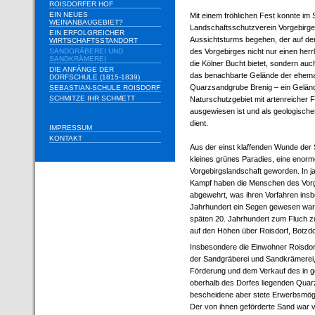
ROISDORFER HOF
EIN NEUES
Mit einem fröhlichen Fest konnte i
WEINANBAUGEBIET?
Landschaftsschutzverein Vorgebirge
EIN ERFOLGREICHER
Aussichtsturms begehen, der auf d
WIRTSCHAFTSSTANDORT
SANDGRÄBEREI UND
des Vorgebirges nicht nur einen herr
SANDKRÄMEREI
die Kölner Bucht bietet, sondern auch
DIE ANFÄNGE DER
das benachbarte Gelände der ehema
DORFSCHULE (1815-1839)
Quarzsandgrube Brenig – ein Geländ
SEBASTIAN-SCHULE ROISDORF
SCHMITZE IHR SCHMETT
Naturschutzgebiet mit artenreicher 
ausgewiesen ist und als geologisch
dient.
IMPRESSUM
KONTAKT
Aus der einst klaffenden Wunde der 
kleines grünes Paradies, eine enor
Vorgebirgslandschaft geworden. In 
Kampf haben die Menschen des Vor
abgewehrt, was ihren Vorfahren ins
Jahrhundert ein Segen gewesen war,
späten 20. Jahrhundert zum Fluch 
auf den Höhen über Roisdorf, Botzdo
Insbesondere die Einwohner Roisdorf
der Sandgräberei und Sandkrämerei, 
Förderung und dem Verkauf des in ge
oberhalb des Dorfes liegenden Quar
bescheidene aber stete Erwerbsmögl
Der von ihnen geförderte Sand war v