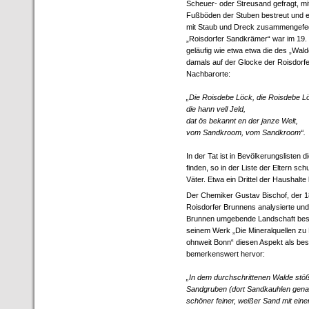
Scheuer- oder Streusand gefragt, mi
Fußböden der Stuben bestreut und
mit Staub und Dreck zusammengefeg
„Roisdorfer Sandkrämer“ war im 19.
geläufig wie etwa etwa die des „Wa
damals auf der Glocke der Roisdorfe
Nachbarorte:
„Die Roisdebe Löck, die Roisdebe L
die hann vell Jeld,
dat ös bekannt en der janze Welt,
vom Sandkroom, vom Sandkroom“.
In der Tat ist in Bevölkerungslisten
finden, so in der Liste der Eltern sc
Väter. Etwa ein Drittel der Haushal
Der Chemiker Gustav Bischof, der 
Roisdorfer Brunnens analysierte und
Brunnen umgebende Landschaft besc
seinem Werk „Die Mineralquellen zu R
ohnweit Bonn“ diesen Aspekt als be
bemerkenswert hervor:
„In dem durchschrittenen Walde stö
Sandgruben (dort Sandkauhlen gena
schöner feiner, weißer Sand mit eine