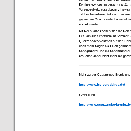
Komitee e.V. das insgesamt ca. 21 
Vorzeigeobjekt auszubauen: Inzwisc
zahlreiche seltene Biotope zu einem
gegen den Quarzsandabbau erfolgte 2
erklärt wurde.
Mit Recht also können sich die Roisd
Fest am Aussichtsturm im Sommer 2
Quarzsandvorkommen auf den Höhen d
doch mehr Segen als Fluch gebracht
Sandgräberei und die Sandkrämerei,
brauchen daher nicht mehr mit gemi
Mehr zu der Quarzgrube Brenig und i
http://www.lsv-vorgebirge.de/
sowie unter
http://www.quarzgrube-brenig.de