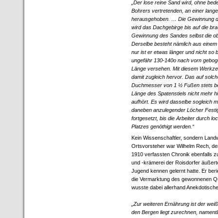
„Der lose reine Sand wird, ohne bede
Bohrers vertretenden, an einer lan
herausgehoben. … Die Gewinnung de
wird das Dachgebirge bis auf die b
Gewinnung des Sandes selbst die o
Derselbe besteht nämlich aus einem
nur ist er etwas länger und nicht so
ungefähr 130-140o nach vorn geboge
Länge versehen. Mit diesem Werkzeu
damit zugleich hervor. Das auf solc
Duchmesser von 1 ½ Fußen stets bei,
Länge des Spatenstiels nicht mehr h
aufhört. Es wird dasselbe sogleich m
daneben anzulegender Löcher Festigke
fortgesetzt, bis die Arbeiter durch
Platzes genöthigt werden.“
Kein Wissenschaftler, sondern Landw
Ortsvorsteher war Wilhelm Rech, der
1910 verfassten Chronik ebenfalls z
und -krämerei der Roisdorfer äußerte,
Jugend kennen gelernt hatte. Er beri
die Vermarktung des gewonnenen 
wusste dabei allerhand Anekdotische
„Zur weiteren Ernährung ist der weiß
den Bergen liegt zurechnen, namentli