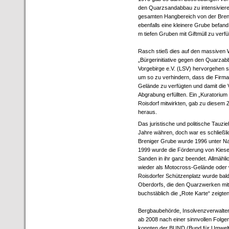
den Quarzsandabbau zu intensivieren
gesamten Hangbereich von der Breni
ebenfalls eine kleinere Grube befan
m tiefen Gruben mit Giftmüll zu verfül
Rasch stieß dies auf den massiven W
„Bürgerinitiative gegen den Quarzab
Vorgebirge e.V. (LSV) hervorgehen so
um so zu verhindern, dass die Fir
Gelände zu verfügten und damit die
Abgrabung erfüllten. Ein „Kuratoriu
Roisdorf mitwirkten, gab zu diesem
heraus.
Das juristische und politische Tauzie
Jahre währen, doch war es schließlic
Breniger Grube wurde 1996 unter Nat
1999 wurde die Förderung von Kies
Sanden in ihr ganz beendet. Allmähl
wieder als Motocross-Gelände oder 
Roisdorfer Schützenplatz wurde bal
Oberdorfs, die den Quarzwerken mit
buchstäblich die „Rote Karte“ zeigten
Bergbaubehörde, Insolvenzverwalter
ab 2008 nach einer sinnvollen Folge
konnten der BUND (Bund für Umwelt