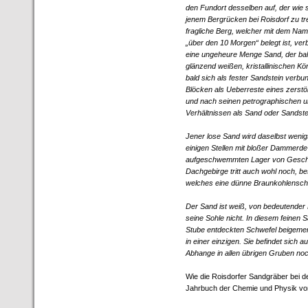
den Fundort desselben auf, der wie 
jenem Bergrücken bei Roisdorf zu tre
fragliche Berg, welcher mit dem Nam
„über den 10 Morgen“ belegt ist, verb
eine ungeheure Menge Sand, der bald 
glänzend weißen, kristallinischen Kör
bald sich als fester Sandstein verb
Blöcken als Ueberreste eines zerstör
und nach seinen petrographischen 
Verhältnissen als Sand oder Sandst
Jener lose Sand wird daselbst wenig
einigen Stellen mit bloßer Dammerde
aufgeschwemmten Lager von Geschi
Dachgebirge tritt auch wohl noch, b
welches eine dünne Braunkohlenschi
Der Sand ist weiß, von bedeutender
seine Sohle nicht. In diesem feinen 
Stube entdeckten Schwefel beigemen
in einer einzigen. Sie befindet sic
Abhange in allen übrigen Gruben noc
Wie die Roisdorfer Sandgräber bei der
Jahrbuch der Chemie und Physik vo