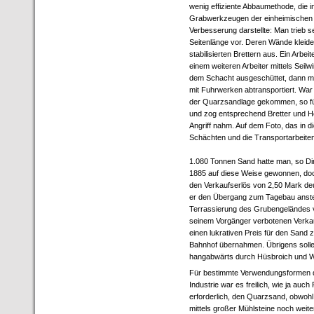
wenig effiziente Abbaumethode, die i
Grabwerkzeugen der einheimischen S
Verbesserung darstellte: Man trieb 
Seitenlänge vor. Deren Wände kleid
stabilisierten Brettern aus. Ein Arbe
einem weiteren Arbeiter mittels Sei
dem Schacht ausgeschüttet, dann mi
mit Fuhrwerken abtransportiert. War
der Quarzsandlage gekommen, so fül
und zog entsprechend Bretter und 
Angriff nahm. Auf dem Foto, das in 
Schächten und die Transportarbeite
1.080 Tonnen Sand hatte man, so Di
1885 auf diese Weise gewonnen, doc
den Verkaufserlös von 2,50 Mark de
er den Übergang zum Tagebau anstel
Terrassierung des Grubengeländes 
seinem Vorgänger verbotenen Verkauf
einen lukrativen Preis für den Sand
Bahnhof übernahmen. Übrigens solle
hangabwärts durch Hüsbroich und Wol
Für bestimmte Verwendungsformen 
Industrie war es freilich, wie ja auc
erforderlich, den Quarzsand, obwohl 
mittels großer Mühlsteine noch weit