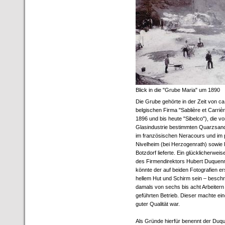
Blick in die "Grube Maria" um 1890
Die Grube gehörte in der Zeit von ca
belgischen Firma "Sablière et Carriè
1896 und bis heute "Sibelco"), die vor
Glasindustrie bestimmten Quarzsand
im französischen Neracours und im
Nivelheim (bei Herzogenrath) sowie 
Botzdorf lieferte. Ein glücklicherweis
des Firmendirektors Hubert Duquen
könnte der auf beiden Fotografien e
hellem Hut und Schirm sein – beschrei
damals von sechs bis acht Arbeitern
geführten Betrieb. Dieser machte ei
guter Qualität war.
Als Gründe hierfür benennt der Duqu